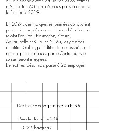
qui a fusionné avec Cart. Toutes les collections
d'Art Edition AG sont détenues par Cart depuis
le 1er juillet 2019.
En 2024, des marques renommées qui avaient
perdu de leur présence sur le marché suisse ont
rejoint l'équipe : Pickmotion, Pictura,
Aquarupella et Kiub. En 2026, les gammes
d'Edition Gollong et Edition Tausendschön, qui
ne sont plus distribuées par le Centre du livre
suisse, seront intégrées.
L'effectif est désormais passé à 25 employés.
Cart la compagnie des arts SA
Rue de l'Industrie 24A
1373 Chavornay
Tél :
024 441 17 77
(lundi au