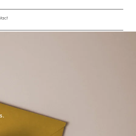
tact
s.